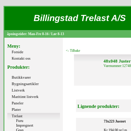
Billingstad Trelast A/S
åpningstider: Man-Fre 8-16 / Lør 8-13
Meny:
<- Tilbake
Forside
Kontakt oss
48x048 Juster
Varenummer:12748
Produkter:
Butikkvarer
Bygningsartikler
Listverk
Maritimt listverk
Paneler
Lignende produkter:
Plater
Trelast
Furu
73x223 Justert
Impregnert
Gran
Kr 194,00 pr.l.m.