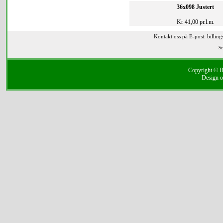
36x098 Justert
Kr 41,00 pr.l.m.
Kontakt oss på E-post: billin
Si
Copyright © Bi
Design o