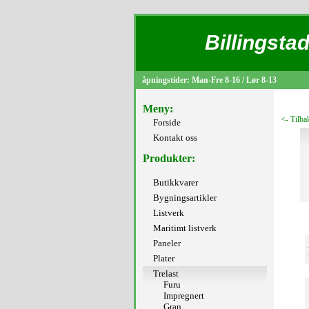
Billingstad
åpningstider: Man-Fre 8-16 / Lør 8-13
Meny:
<- Tilba
Forside
Kontakt oss
Produkter:
Butikkvarer
Bygningsartikler
Listverk
Maritimt listverk
Paneler
Plater
Trelast
Furu
Impregnert
Gran