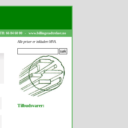
Tlf: 66 84 60 00 - www.billingstadtrelast.no
Alle priser er inkludert MVA.
Tilbudsvarer: