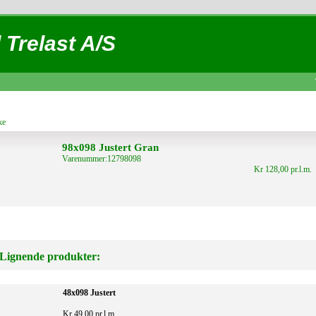
 Trelast A/S
ke
98x098 Justert Gran
Varenummer:12798098
Kr 128,00 pr.l.m.
Lignende produkter:
48x098 Justert
Kr 49,00 pr.l.m.