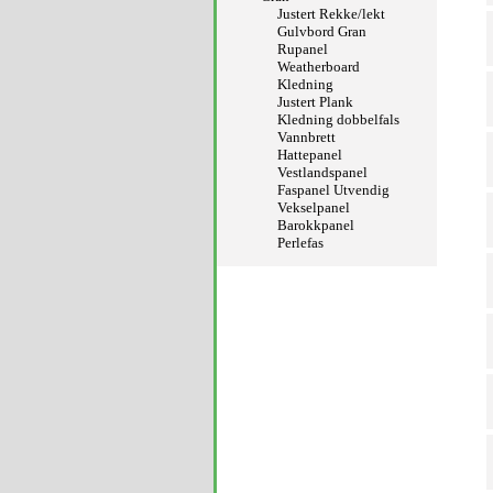
Justert Rekke/lekt
Gulvbord Gran
Rupanel
Weatherboard
Kledning
Justert Plank
Kledning dobbelfals
Vannbrett
Hattepanel
Vestlandspanel
Faspanel Utvendig
Vekselpanel
Barokkpanel
Perlefas