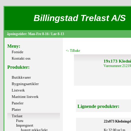
Billingstad Trelast A/S
åpningstider: Man-Fre 8-16 / Lør 8-13
Meny:
<- Tilbake
Forside
Kontakt oss
19x173 Kledn
Varenummer:21219
Produkter:
Butikkvarer
Bygningsartikler
Listverk
Maritimt listverk
Paneler
Lignende produkter:
Plater
Trelast
Furu
22x073 Klednings
Impregnert
Justert rekke/lekt
Kr 32,00 pr.l.m.