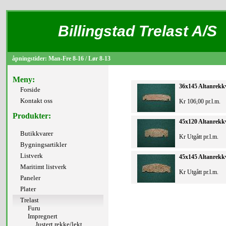
Billingstad Trelast A/S
åpningstider: Man-Fre 8-16 / Lør 8-13
Meny:
36x145 Altanrekk
Forside
Kontakt oss
Kr 106,00 pr.l.m.
Produkter:
45x120 Altanrekk
Butikkvarer
Kr Utgått pr.l.m.
Bygningsartikler
Listverk
45x145 Altanrekk
Maritimt listverk
Kr Utgått pr.l.m.
Paneler
Plater
Trelast
Furu
Impregnert
Justert rekke/lekt