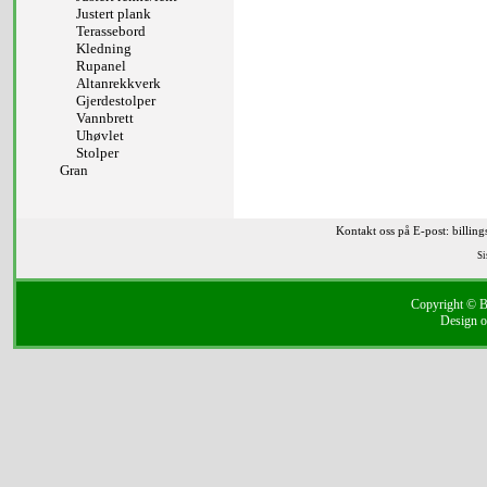
Justert plank
Terassebord
Kledning
Rupanel
Altanrekkverk
Gjerdestolper
Vannbrett
Uhøvlet
Stolper
Gran
Kontakt oss på E-post: billin
Si
Copyright © Bi
Design o