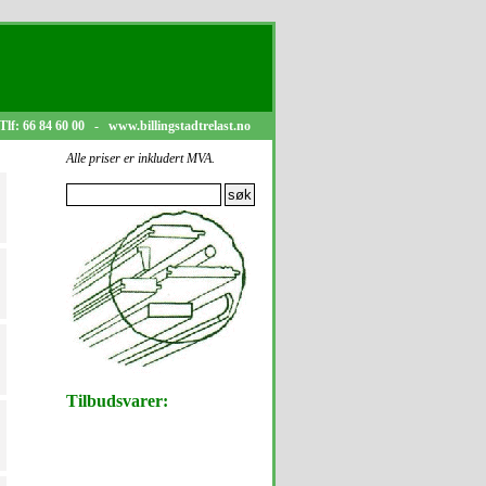
Tlf: 66 84 60 00 - www.billingstadtrelast.no
Alle priser er inkludert MVA.
Tilbudsvarer: