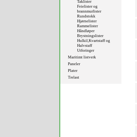
Taklister
Feielister og
brannmurlister
Rundstokk
Hjørnelister
Rammelister
Håndløper
Brystningslister
Hulkil,Kvartstaff og
Halvstaff
Utforinger
Maritimt listverk
Paneler
Plater
Trelast