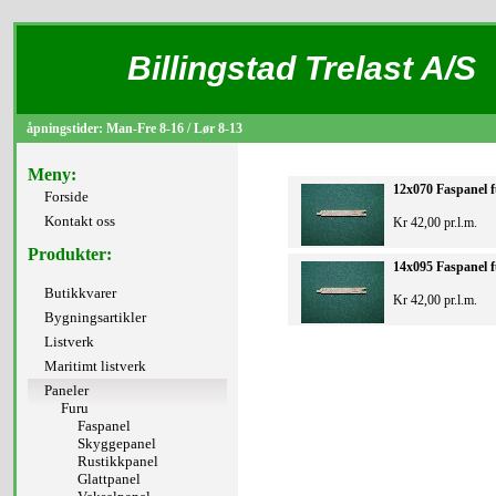
Billingstad Trelast A/S
åpningstider: Man-Fre 8-16 / Lør 8-13
Meny:
12x070 Faspanel f
Forside
Kontakt oss
Kr 42,00 pr.l.m.
Produkter:
14x095 Faspanel 
Butikkvarer
Kr 42,00 pr.l.m.
Bygningsartikler
Listverk
Maritimt listverk
Paneler
Furu
Faspanel
Skyggepanel
Rustikkpanel
Glattpanel