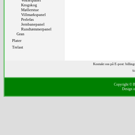
Vekselpanel
Krogskog
Møllerstue
Villmarkspanel
Perlefas
Jernbanepanel
Rundtømmerpanel
Gran
Plater
Trelast
Kontakt oss på E-post: billin
Si
Copyright © Bi
Design o