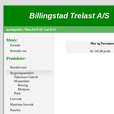
Billingstad Trelast A/S
åpningstider: Man-Fre 8-16 / Lør 8-13
Meny:
Mur og Pussmørte
Forside
Kontakt oss
Kr 141,00 pr.stk.
Produkter:
Butikkvarer
Bygningsartikler
Takrenner Grøvik
Murartikler
Betong
Murpuss
Plast
Listverk
Maritimt listverk
Paneler